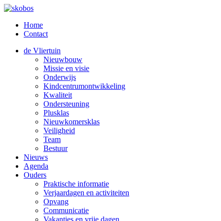
Home
Contact
de Vliertuin
Nieuwbouw
Missie en visie
Onderwijs
Kindcentrumontwikkeling
Kwaliteit
Ondersteuning
Plusklas
Nieuwkomersklas
Veiligheid
Team
Bestuur
Nieuws
Agenda
Ouders
Praktische informatie
Verjaardagen en activiteiten
Opvang
Communicatie
Vakanties en vrije dagen