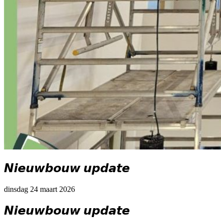
𝙉𝙞𝙚𝙪𝙬𝙗𝙤𝙪𝙬 𝙪𝙥𝙙𝙖𝙩𝙚
dinsdag
24 maart 2026
𝙉𝙞𝙚𝙪𝙬𝙗𝙤𝙪𝙬 𝙪𝙥𝙙𝙖𝙩𝙚