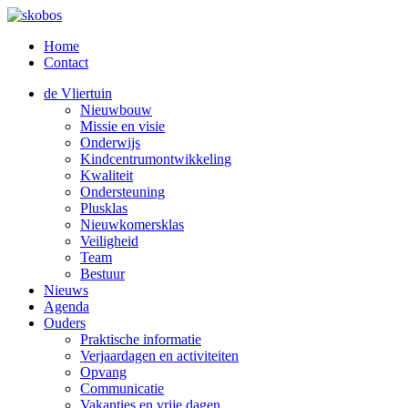
Home
Contact
de Vliertuin
Nieuwbouw
Missie en visie
Onderwijs
Kindcentrumontwikkeling
Kwaliteit
Ondersteuning
Plusklas
Nieuwkomersklas
Veiligheid
Team
Bestuur
Nieuws
Agenda
Ouders
Praktische informatie
Verjaardagen en activiteiten
Opvang
Communicatie
Vakanties en vrije dagen